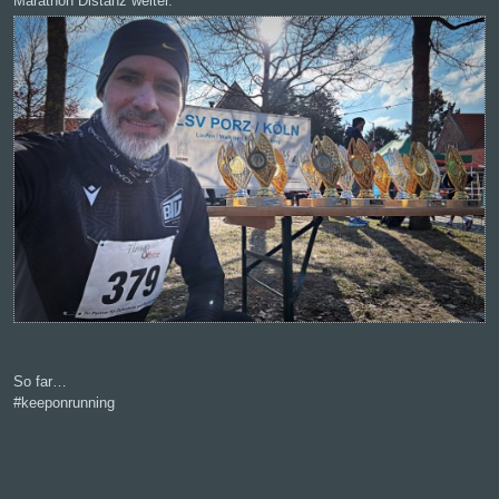
Marathon Distanz weiter.
So far…
#keeponrunning