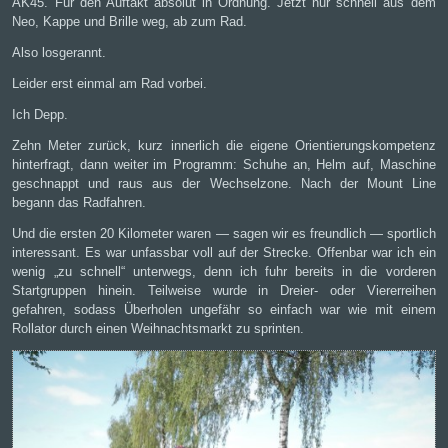
AK45. Für den Auftakt absolut in Ordnung. Jetzt nur schnell aus dem
Neo, Kappe und Brille weg, ab zum Rad.
Also losgerannt.
Leider erst einmal am Rad vorbei.
Ich Depp.
Zehn Meter zurück, kurz innerlich die eigene Orientierungskompetenz
hinterfragt, dann weiter im Programm: Schuhe an, Helm auf, Maschine
geschnappt und raus aus der Wechselzone. Nach der Mount Line
begann das Radfahren.
Und die ersten 20 Kilometer waren — sagen wir es freundlich — sportlich
interessant. Es war unfassbar voll auf der Strecke. Offenbar war ich ein
wenig „zu schnell“ unterwegs, denn ich fuhr bereits in die vorderen
Startgruppen hinein. Teilweise wurde in Dreier- oder Viererreihen
gefahren, sodass Überholen ungefähr so einfach war wie mit einem
Rollator durch einen Weihnachtsmarkt zu sprinten.