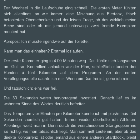
Der Wechsel in die Laufschuhe ging schnell. Die ersten Meter fühlten
sich allerdings an wie immer: eine Mischung aus Eiertanz, frisch
betonierten Oberschenkeln und der leisen Frage, ob das wirklich meine
Beine sind oder ob mir jemand unterwegs zwei fremde Exemplare
montiert hat.
Apropos: Ich musste irgendwie auf die Toilette.
Kann man das einhalten? Erstmal loslaufen.
Der erste Kilometer ging in 4:00 Minuten weg. Das fühlte sich langsamer
an. Gut so. Kontrolliert anlaufen war der Plan, schließlich standen drei
Runden à fünf Kilometer auf dem Programm. An der ersten
Verpflegungsstelle dachte ich mir: Wenn ein Dixi frei ist, gehe ich rein.
Und tatsächlich: eins war frei.
Die 30 Sekunden waren hervorragend investiert. Danach lief es im
wahrsten Sinne des Wortes deutlich befreiter.
Das Tempo um vier Minuten pro Kilometer konnte ich mit plus/minus fünf
Sekunden ziemlich gut halten. Immer wieder überholte ich Athleten.
Allerdings weiß man in Bonn durch die verschiedenen Startgruppen nie
so richtig, wo man tatsächlich liegt. Man sammelt Leute ein, aber ob das
direkte Konkurrenz ist oder jemand aus einem anderen Startblock, bleibt