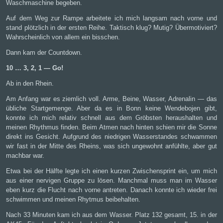
Waschmaschine begeben.
Auf dem Weg zur Rampe arbeitete ich mich langsam nach vorne und
stand plötzlich in der ersten Reihe. Taktisch klug? Mutig? Übermotiviert?
Wahrscheinlich von allem ein bisschen.
Dann kam der Countdown.
10 … 3, 2, 1 — Go!
Ab in den Rhein.
Am Anfang war es ziemlich voll. Arme, Beine, Wasser, Adrenalin — das
übliche Startgemenge. Aber da es in Bonn keine Wendebojen gibt,
konnte ich mich relativ schnell aus dem Gröbsten heraushalten und
meinen Rhythmus finden. Beim Atmen nach hinten schien mir die Sonne
direkt ins Gesicht. Aufgrund des niedrigen Wasserstandes schwammen
wir fast in der Mitte des Rheins, was sich ungewohnt anfühlte, aber gut
machbar war.
Etwa bei der Hälfte legte ich einen kurzen Zwischensprint ein, um mich
aus einer nervigen Gruppe zu lösen. Manchmal muss man im Wasser
eben kurz die Flucht nach vorne antreten. Danach konnte ich wieder frei
schwimmen und meinen Rhytmus beibehalten.
Nach 33 Minuten kam ich aus dem Wasser. Platz 132 gesamt, 15. in der